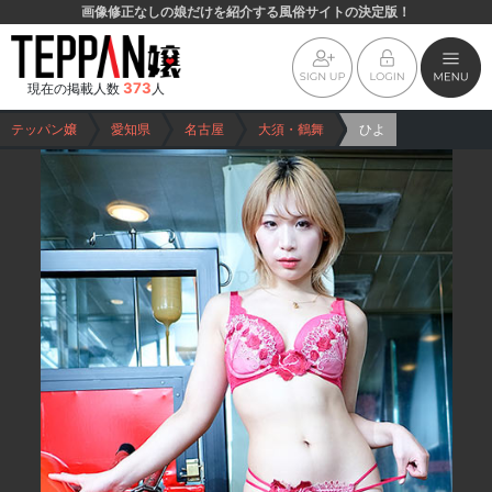
画像修正なしの娘だけを紹介する風俗サイトの決定版！
373
現在の掲載人数
人
テッパン嬢
愛知県
名古屋
大須・鶴舞
ひよ